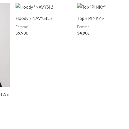
Hoody « NAVYSIL »
Top « PINKY »
Femme
Femme
59.90
€
34.90
€
TLA »