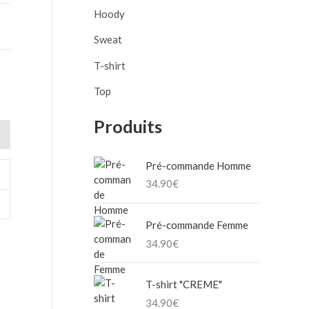
o
Hoody
u
Sweat
r
T-shirt
Top
:
Produits
Pré-commande Homme
34.90
€
Pré-commande Femme
34.90
€
T-shirt "CREME"
34.90
€