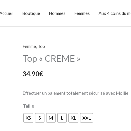
Accueil
Boutique
Hommes
Femmes
Aux 4 coins du 
Femme
,
Top
quantité
de
Top « CREME »
Top
"CREME"
34.90
€
Effectuer un paiement totalement sécurisé avec Mollie
Taille
XS
S
M
L
XL
XXL