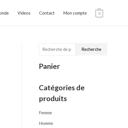
monde
Videos
Contact
Mon compte
0
R
Recherche
e
c
Panier
h
e
Catégories de
r
produits
c
h
Femme
e
Homme
p