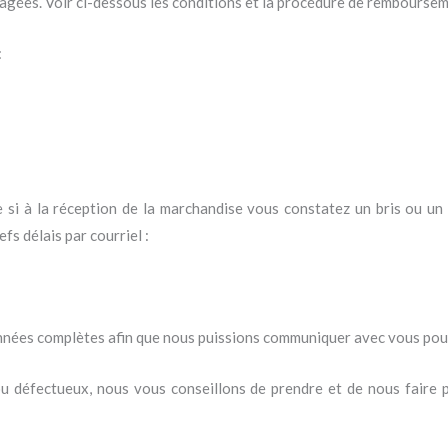
agées. Voir ci-dessous les conditions et la procédure de rembourse
:
 si à la réception de la marchandise vous constatez un bris ou un
fs délais par courriel :
nées complètes afin que nous puissions communiquer avec vous pour 
 défectueux, nous vous conseillons de prendre et de nous faire pa