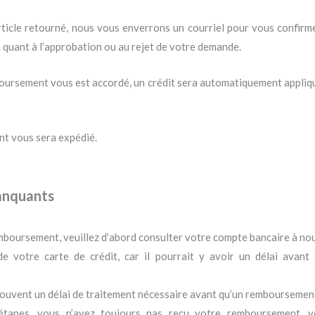
rticle retourné, nous vous enverrons un courriel pour vous confirm
quant à l’approbation ou au rejet de votre demande.
ursement vous est accordé, un crédit sera automatiquement appliqué
ent vous sera expédié.
anquants
emboursement, veuillez d’abord consulter votre compte bancaire à no
 de votre carte de crédit, car il pourrait y avoir un délai ava
 souvent un délai de traitement nécessaire avant qu’un remboursement 
 étapes, vous n’avez toujours pas reçu votre remboursement, 