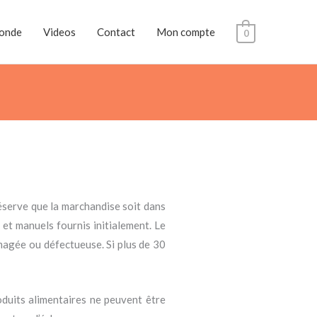
monde
Videos
Contact
Mon compte
0
éserve que la marchandise soit dans
 et manuels fournis initialement. Le
magée ou défectueuse. Si plus de 30
oduits alimentaires ne peuvent être