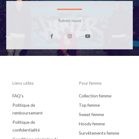
Suivez-nous
F
I
Y
a
n
o
c
s
u
e
t
t
b
a
u
o
g
b
o
r
e
k
a
-
m
f
Liens utiles
Pour femme
FAQ's
Collection femme
Politique de
Top femme
remboursement
Sweat femme
Politique de
Hoody femme
confidentialité
Survêtements femme