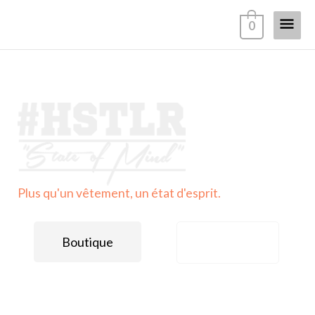
Aller
Menu
0
au
contenu
princi
Plus qu'un vêtement, un état d'esprit.
Boutique
Contact