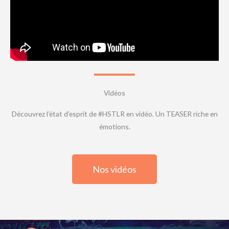
Vidéos
Découvrez l’état d’esprit de #HSTLR en vidéo. Un TEASER riche en
émotions.
Nos vidéos