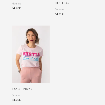
HUSTLA »
Homme
34.90
€
Femme
54.90
€
Top « PINKY »
Femme
34.90
€