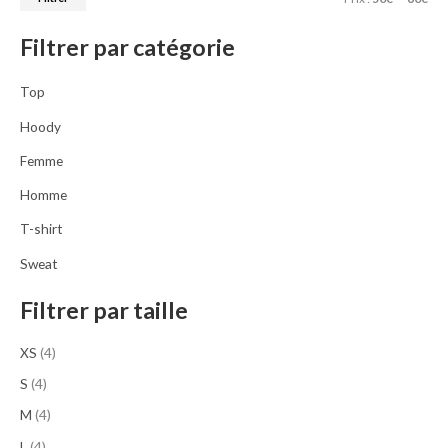
r
i
a
c
n
x
Filtrer par catégorie
h
e
Top
p
Hoody
o
Femme
u
Homme
r
T-shirt
:
Sweat
Filtrer par taille
XS
(4)
S
(4)
M
(4)
L
(4)