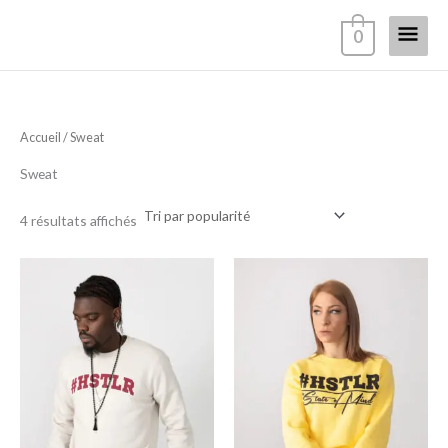
Aller
Menu
0
au
contenu
princi
Trié
Accueil
/ Sweat
par
popularité
Sweat
4 résultats affichés