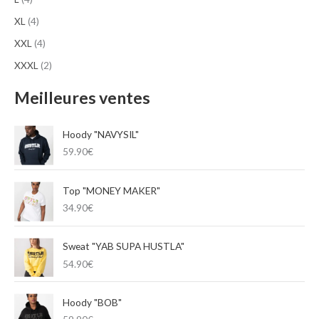
XL
(4)
XXL
(4)
XXXL
(2)
Meilleures ventes
Hoody "NAVYSIL"
59.90
€
Top "MONEY MAKER"
34.90
€
Sweat "YAB SUPA HUSTLA"
54.90
€
Hoody "BOB"