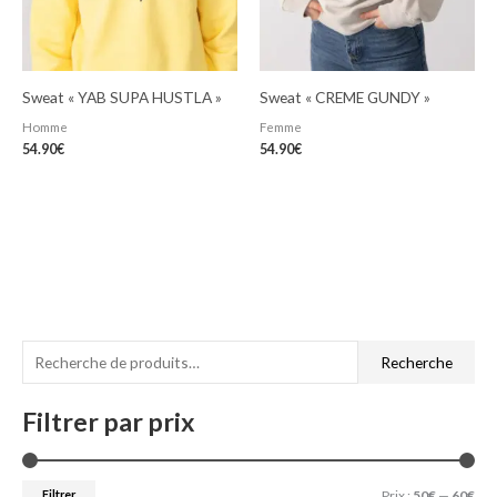
Sweat « YAB SUPA HUSTLA »
Sweat « CREME GUNDY »
Homme
Femme
54.90
€
54.90
€
R
P
P
Recherche
e
r
r
c
Filtrer par prix
i
i
h
x
x
e
m
m
Filtrer
Prix :
50€
—
60€